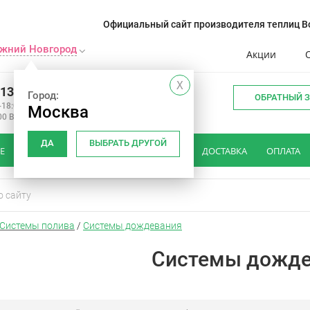
Официальный сайт производителя теплиц Во
жний Новгород
Акции
X
413-12-75
Город:
ОБРАТНЫЙ 
-18:00
Москва
00 Вс: вых
ДА
ВЫБРАТЬ ДРУГОЙ
Е
КАК ВЫБРАТЬ ТЕПЛИЦУ
ОТЗЫВЫ
ДОСТАВКА
ОПЛАТА
Системы полива
/
Системы дождевания
Системы дожде