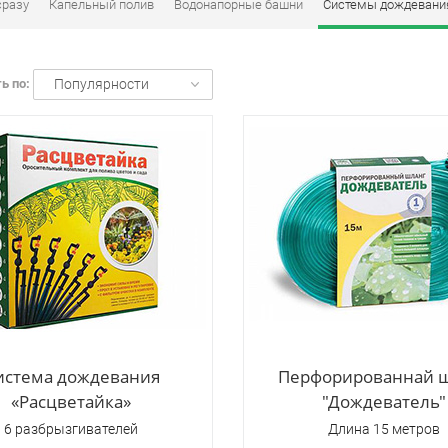
сразу
Капельный полив
Водонапорные башни
Системы дождевани
ь по:
Популярности
истема дождевания
Перфорированнай 
«Расцветайка»
"Дождеватель"
6 разбрызгивателей
Длина 15 метров