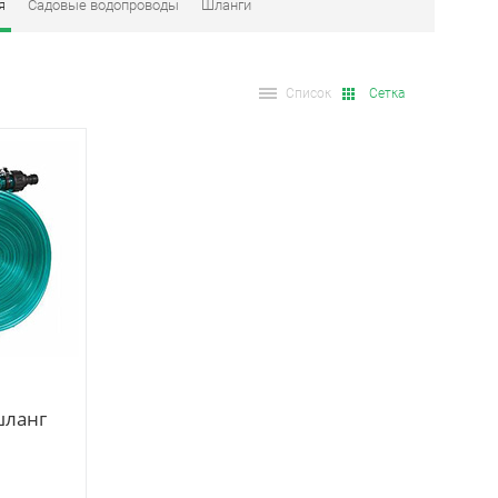
я
Садовые водопроводы
Шланги
Список
Сетка
шланг