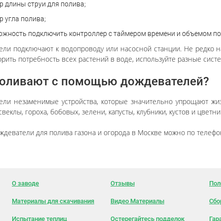
р длины струи для полива;
 угла полива;
ожность подключить контроллер с таймером времени и объемом по
ели подключают к водопроводу или насосной станции. Не редко на
рить потребность всех растений в воде, используйте разные сист
поливают с помощью дождевателей?
ели незаменимые устройства, которые значительно упрощают жиз
свеклы, гороха, бобовых, зелени, капусты, клубники, кустов и цветни
ждеватели для полива газона и огорода в Москве можно по телефону
О заводе
Отзывы
Пол
Материалы для скачивания
Видео Материалы
Сбо
Испытание теплиц
Остерегайтесь подделок
Гар