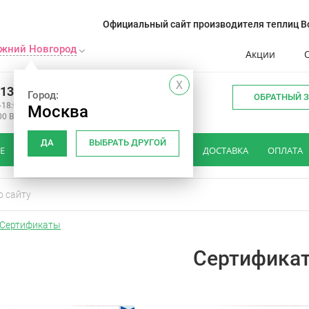
Официальный сайт производителя теплиц Во
жний Новгород
Акции
X
413-12-75
Город:
ОБРАТНЫЙ 
-18:00
Москва
00 Вс: вых
ДА
ВЫБРАТЬ ДРУГОЙ
Е
КАК ВЫБРАТЬ ТЕПЛИЦУ
ОТЗЫВЫ
ДОСТАВКА
ОПЛАТА
Сертификаты
Сертифика