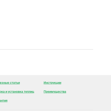
езные статьи
Инструкции
рка и установка теплиц
Преимущества
антия