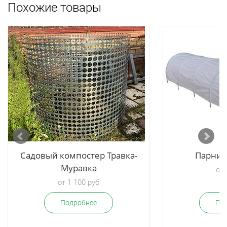
Похожие товары
Садовый компостер Травка-
Парник
Муравка
от 
от 1 100 руб
Подробнее
По