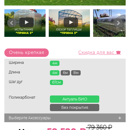
Очень крепкая
Скидка для вас ☎
Ширина
4м
Длина
4м
6м
8м
Шаг дуг
67см
Поликарбонат
Актуаль БИО
Без покрытия
+
Выберите Аксессуары
79 360
₽