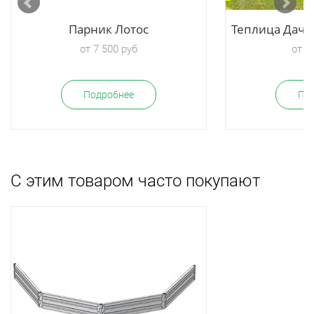
Парник Лотос
Теплица Дачн
от 7 500 руб
от 2
Подробнее
По
С этим товаром часто покупают