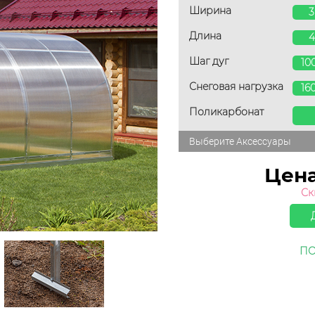
Ширина
Длина
Шаг дуг
10
Снеговая нагрузка
16
Поликарбонат
Выберите Аксессуары
Цен
Ск
ПО