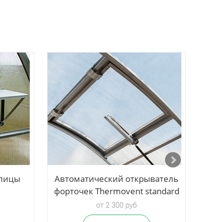
плицы
Автоматический открыватель
Ф
форточек Thermovent standard
от 2 300 руб