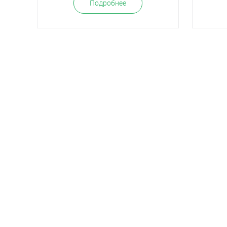
Подробнее
8 (831) 413-12-75
Проспект Гагарина
178И
Пн-Пт: 9:00 -18:00