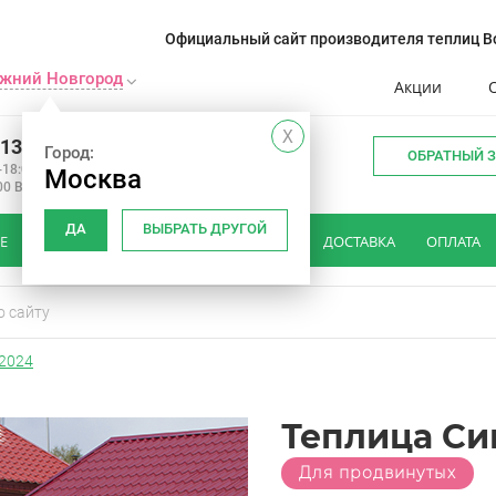
Официальный сайт производителя теплиц Во
жний Новгород
Акции
X
413-12-75
Город:
ОБРАТНЫЙ 
-18:00
Москва
00 Вс: вых
ДА
ВЫБРАТЬ ДРУГОЙ
Е
КАК ВЫБРАТЬ ТЕПЛИЦУ
ОТЗЫВЫ
ДОСТАВКА
ОПЛАТА
 2024
Теплица Си
Для продвинутых