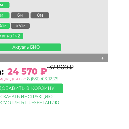
3м
4м
6м
8м
0см
67см
0 кг на 1м2
Актуаль БИО
+
37 800
₽
24 570
₽
а:
идка для вас
8 (831) 413-12-75
ДОБАВИТЬ В КОРЗИНУ
СКАЧАТЬ ИНСТРУКЦИЮ
СМОТРЕТЬ ПРЕЗЕНТАЦИЮ