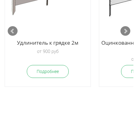
Удлинитель к грядке 2м
Оцинкованное
г
от 900 руб
от 
Подробнее
По