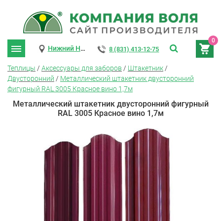
0
Нижний Новгород
8 (831) 413-12-75
Теплицы
/
Аксессуары для заборов
/
Штакетник
/
Двусторонний
/
Металлический штакетник двусторонний
фигурный RAL 3005 Красное вино 1,7м
Металлический штакетник двусторонний фигурный
RAL 3005 Красное вино 1,7м