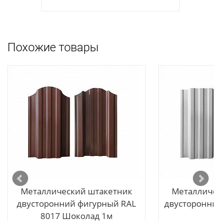
Похожие товары
ые
L8017,
Металлический штакетник
Металличес
двусторонний фигурный RAL
двусторонний
8017 Шоколад 1м