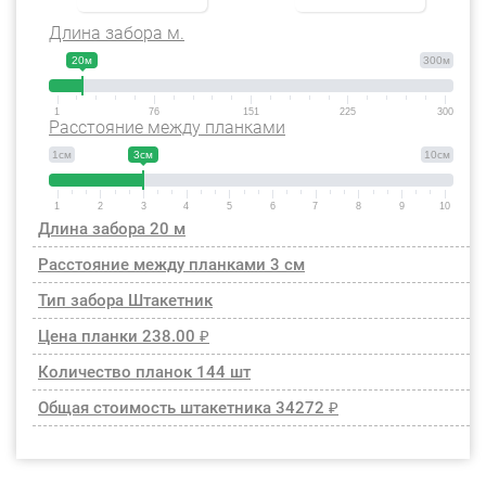
Длина забора м.
20м
300м
1
76
151
225
300
Расстояние между планками
1см
3см
10см
1
2
3
4
5
6
7
8
9
10
Длина забора
20 м
Расстояние между планками
3 см
Тип забора
Штакетник
Цена планки
238.00 ₽
Количество планок
144 шт
Общая стоимость штакетника
34272 ₽