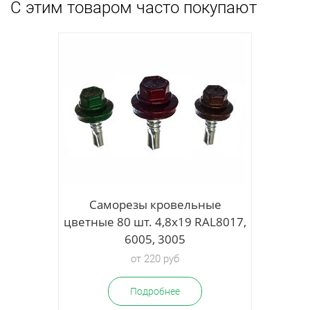
С этим товаром часто покупают
ые
Саморезы кровельные
L8017,
цветные 80 шт. 4,8х19 RAL8017,
6005, 3005
от 220 руб
Подробнее