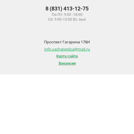
8 (831) 413-12-75
Пн-Пт: 9:00 -18:00
Сб: 9:00-13:00 Вс: вых
Проспект Гагарина 178И
info.vashateplica@mail.ru
Карта сайта
Вакансии
О заводе
Отзывы
Полезные статьи
Инструкции
Материалы для скачивания