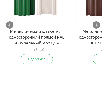
Металлический штакетник
Металличес
односторонний прямой RAL
односторонн
6005 зеленый мох 0,5м
8017 Шо
от 63 руб
от 
Подробнее
По